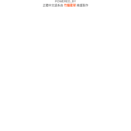
POWERED_BY
正體中文語系由
竹貓星球
維護製作