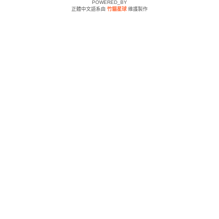
POWERED_BY
正體中文語系由
竹貓星球
維護製作