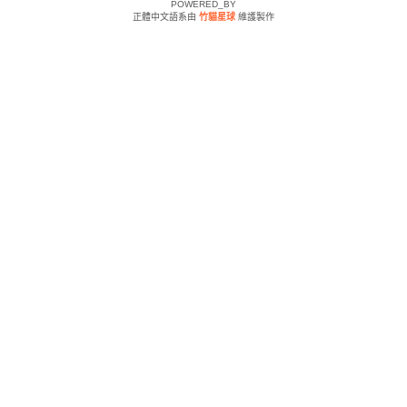
POWERED_BY
正體中文語系由
竹貓星球
維護製作