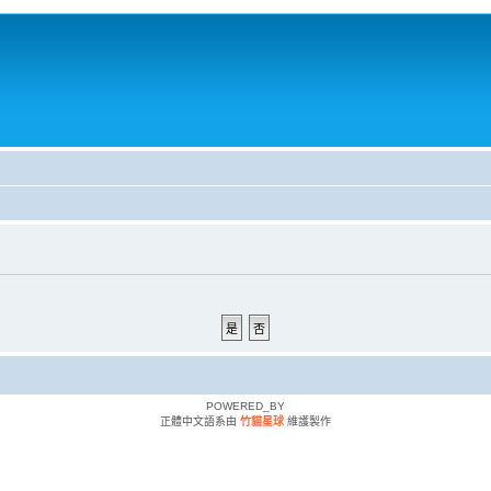
POWERED_BY
正體中文語系由
竹貓星球
維護製作