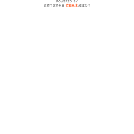
POWERED_BY
正體中文語系由
竹貓星球
維護製作