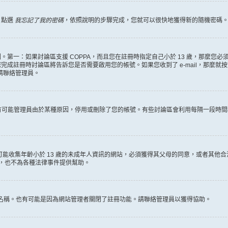
，點選
我忘記了我的密碼
，依照說明的步驟完成，您就可以很快地獲得新的隨機密碼
第一：如果討論區支援 COPPA，而且您在註冊時指定自己小於 13 歲，那麼您
冊時討論區將告訴您是否需要啟用您的帳號。如果您收到了 e-mail，那麼就按照其中的
麼請聯絡管理員。
。很有可能管理員由於某種原因，停用或刪除了您的帳號。有些討論區會利用每隔一段
何有可能收集年齡小於 13 歲的未成年人資訊的網站，必須獲得其父母的同意，或者
詢，也不為各種法律事件提供幫助。
員名稱。也有可能是因為網站管理者關閉了註冊功能。請聯絡管理員以獲得協助。