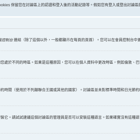
些 cookies 保留您在討論區上的認證和登入後的活動記錄等。假如您有登入或登出討論區的
員控制台
連結（除了這個以外，一般都顯示在每頁的頁首）。您可以在會員控制台中
您處於不同的時區。如果是這種原因，您可以在個人資料中更改時區，例如倫敦、巴黎
節約時間（使用於不列顛聯合王國或其他的國家）。討論區並未對標準時間和日光節約
安裝它。請試試建議這個討論區的管理員是否可以安裝這種語言。如果確實沒有這種語