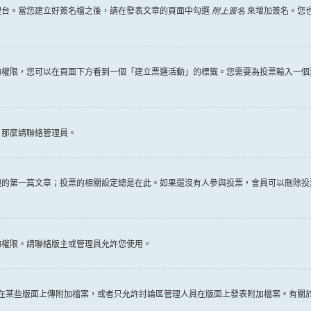
理台。當您建立好簽名檔之後，請在發表文章的頁面中勾選
附上簽名
來增加簽名。您
權限，您可以在頁面下方看到一個「建立票選活動」的標籤。您需要為投票輸入一個
，那麼請聯絡管理員。
題的第一篇文章；投票的相關設定總是在此。如果還沒有人參與投票，會員可以刪除投
的權限。請聯絡版主或管理員允許您使用。
許在某些版面上傳附加檔案，或者只允許討論區管理人員在版面上發表附加檔案。有關