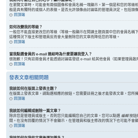
我如何才能在自己的名字下顯示圖像呢？
在瀏覽文章時，可能會有兩個圖像和會員名稱一塊顯示。第一個是和您的等級
般是具有獨特的或個人的表徵。是否允許頭像由討論區的管理員決定，包括頭
回頂端
如何改變我的等級？
一般您不能直接更改您的等級（等級一般顯示在閱讀主題頁面中您的會員名稱
這種情況下版主和管理員反而會大量刪除您的文章而降低您的等級。
回頂端
當我點選會員的 e-mail 連結時為什麼要讓我登入？
很抱歉！只有註冊會員才能透過討論區發送 e-mail 給其他會員（如果管理員啟用了
回頂端
發表文章相關問題
我該如何在版面上發表主題？
在版面上發表文章，請點選相應的按鈕。您需要註冊之後才能發表文章，您所
回頂端
我該如何編輯或刪除一篇文章？
除非您是管理員或版主，否則您只能編輯您自己的文章。您可以點選
編輯
按鈕
間。在沒有回覆的情況下不會顯示，在管理員和版主修改的情況下也可能不會
回頂端