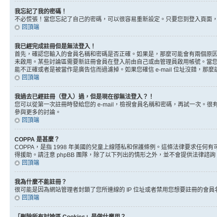
我忘記了我的密碼！
不必慌張！當您忘記了自己的密碼，可以很容易重新設定。只要您到登入頁面
回頂端
我已經完成註冊但是無法登入！
首先，確認您輸入的會員名稱和密碼是否正確。如果是，那麼可能會有兩個原因。
未啟用。某些討論區需要新註冊會員在登入前由自己或由管理員啟用帳號。當您完成註
能不正確或者是被當作是廣告信而過濾掉。如果您確信 e-mail 位址沒錯，那
回頂端
我過去已經註冊（登入）過，但是現在卻無法登入？！
您可以從第一次註冊時發給您的 e-mail，檢視會員名稱和密碼，再試一次
參與更多的討論。
回頂端
COPPA 是甚麼？
COPPA，是指 1998 年美國的兒童上線隱私和保護條例。這條法律要求任
得援助。請注意 phpBB 團隊，除了以下列出的情形之外，並不會提供法律諮
回頂端
我為什麼不能註冊？
很可能是因為網站管理者封鎖了您所連線的 IP 位址或者禁用您想要註冊的會
回頂端