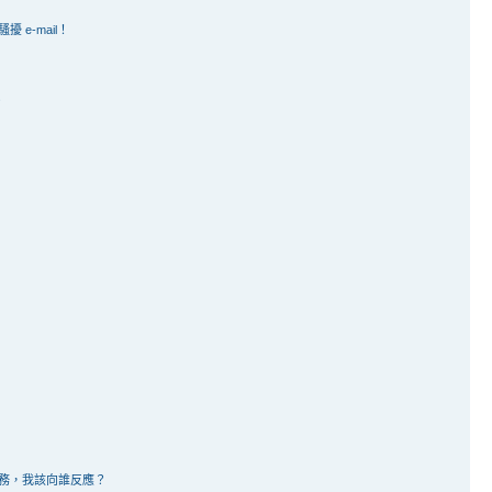
e-mail！
？
務，我該向誰反應？