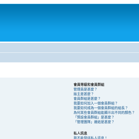
會員等級和會員群組
管理員是甚麼？
版主是甚麼？
會員群組是甚麼？
我要如何加入一個會員群組？
我要如何成為一個會員群組的組長？
為何某些會員群組能顯示出不同的顏色？
「預設會員群組」是甚麼？
「管理團隊」連結是甚麼？
私人訊息
我不能發送私人訊息！