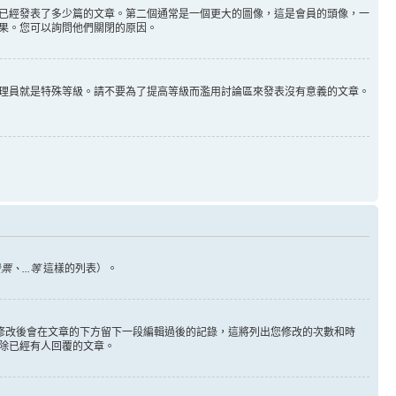
已經發表了多少篇的文章。第二個通常是一個更大的圖像，這是會員的頭像，一
果。您可以詢問他們關閉的原因。
理員就是特殊等級。請不要為了提高等級而濫用討論區來發表沒有意義的文章。
、...等
這樣的列表）。
您修改後會在文章的下方留下一段編輯過後的記錄，這將列出您修改的次數和時
除已經有人回覆的文章。