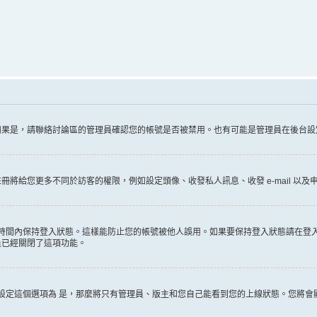
如果是，請聯絡討論區的管理員確認您的帳號是否被禁用。也有可能是管理員在後台設
給您更多不同於訪客的權限，例如設定頭像、收發私人訊息、收發 e-mail 以及申
時間內保持登入狀態。這樣能防止您的帳號被他人誤用。如果要保持登入狀態請在登
員已經關閉了這項功能。
設定這個選項為
是
，那麼將只有管理員、版主和您自己能看到您的上線狀態。您將會