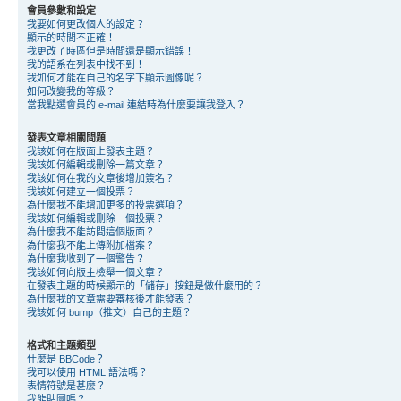
會員參數和設定
我要如何更改個人的設定？
顯示的時間不正確！
我更改了時區但是時間還是顯示錯誤！
我的語系在列表中找不到！
我如何才能在自己的名字下顯示圖像呢？
如何改變我的等級？
當我點選會員的 e-mail 連結時為什麼要讓我登入？
發表文章相關問題
我該如何在版面上發表主題？
我該如何編輯或刪除一篇文章？
我該如何在我的文章後增加簽名？
我該如何建立一個投票？
為什麼我不能增加更多的投票選項？
我該如何編輯或刪除一個投票？
為什麼我不能訪問這個版面？
為什麼我不能上傳附加檔案？
為什麼我收到了一個警告？
我該如何向版主檢舉一個文章？
在發表主題的時候顯示的「儲存」按鈕是做什麼用的？
為什麼我的文章需要審核後才能發表？
我該如何 bump（推文）自己的主題？
格式和主題類型
什麼是 BBCode？
我可以使用 HTML 語法嗎？
表情符號是甚麼？
我能貼圖嗎？