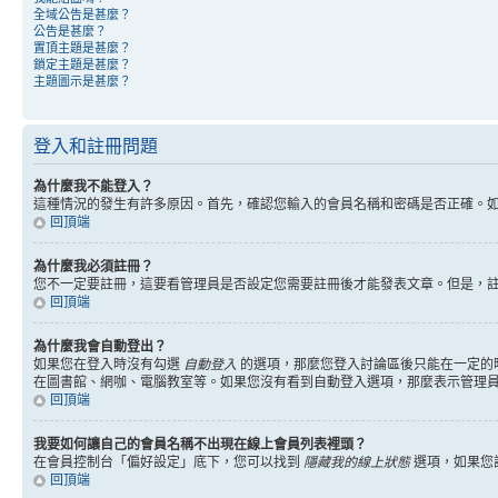
全域公告是甚麼？
公告是甚麼？
置頂主題是甚麼？
鎖定主題是甚麼？
主題圖示是甚麼？
登入和註冊問題
為什麼我不能登入？
這種情況的發生有許多原因。首先，確認您輸入的會員名稱和密碼是否正確。
回頂端
為什麼我必須註冊？
您不一定要註冊，這要看管理員是否設定您需要註冊後才能發表文章。但是，註冊將
回頂端
為什麼我會自動登出？
如果您在登入時沒有勾選
自動登入
的選項，那麼您登入討論區後只能在一定的
在圖書館、網咖、電腦教室等。如果您沒有看到自動登入選項，那麼表示管理
回頂端
我要如何讓自己的會員名稱不出現在線上會員列表裡頭？
在會員控制台「偏好設定」底下，您可以找到
隱藏我的線上狀態
選項，如果您
回頂端