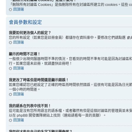
「刪除所有討論區 Cookies」是做什麼用？
「刪除所有討論區 Cookies」是指刪除所有在討論區所建立的 cookies。這
回頂端
會員參數和設定
我要如何更改個人的設定？
您的所有設定（如果您是註冊會員）都儲存在資料庫中。要修改它們請點選
會
回頂端
顯示的時間不正確！
一般很少出現伺服器時間不準的情況，您看到的時間不準有可能是因為討論區和
行。如果您還未註冊，就請盡快註冊吧！
回頂端
我更改了時區但是時間還是顯示錯誤！
如果您確認您已經設定了正確的時區而時間依然錯誤，這很有可能是因為日光
一個小時的時間差。
回頂端
我的語系在列表中找不到！
這可能是沒有您所用語言的語系檔，或者雖然有但是這個討論區的管理員並未
以在 phpBB 開發團隊網站上找到（連結請看每一頁的頁腳）。
回頂端