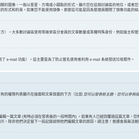
相關的圖像，一般以星星、方塊或小圓點的形式，顯示您在這個討論區的地位，或者您
像的形式和約束。如果您不能使用頭像，那麼這可能是因為管理員關閉了頭像功能的結
下方）。大多數討論區使用等級來區分會員的文章數量或某種特殊身份，例如版主和管
 e-mail 功能）。這主要是為了防止匿名使用者利用 e-mail 系統發送垃圾郵件。
擁有的權限列表顯示在版面和文章頁面的下方（比如
您可以發表新主題、您可以參與投票
編輯一篇文章 (有時必須在發表後的一段時間內) 。如果有人已經回覆過這篇文章，
顯示，除非他們決定留下一段記錄說明他們編輯文章的原因。請注意！普通會員無法刪