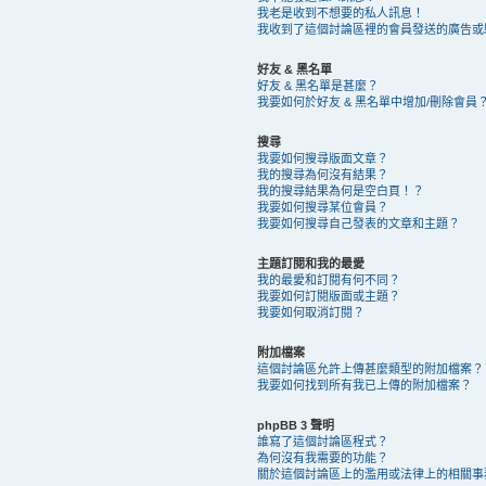
我老是收到不想要的私人訊息！
我收到了這個討論區裡的會員發送的廣告或騷擾 
好友 & 黑名單
好友 & 黑名單是甚麼？
我要如何於好友 & 黑名單中增加/刪除會員
搜尋
我要如何搜尋版面文章？
我的搜尋為何沒有結果？
我的搜尋結果為何是空白頁！？
我要如何搜尋某位會員？
我要如何搜尋自己發表的文章和主題？
主題訂閱和我的最愛
我的最愛和訂閱有何不同？
我要如何訂閱版面或主題？
我要如何取消訂閱？
附加檔案
這個討論區允許上傳甚麼類型的附加檔案？
我要如何找到所有我已上傳的附加檔案？
phpBB 3 聲明
誰寫了這個討論區程式？
為何沒有我需要的功能？
關於這個討論區上的濫用或法律上的相關事