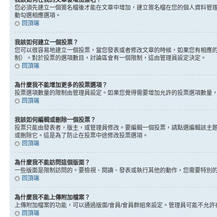
我該如何在我的文章後增加簽名？
您必須先建立一個簽名檔後才能在文章中增加，建立簽名檔在您的個人資料管
動勾選相應選項。
回頂端
我該如何建立一個投票？
您可以很容易地建立一個投票，當您發表或者修改文章的時候，如果您有相應的
制）。對於投票的選項數目，討論區會有一個限制，這由管理員設定決定。
回頂端
為什麼我不能增加更多的投票選項？
投票選項數量的限制由管理員設定。如果您覺得需要增加允許的投票選項數量
回頂端
我該如何編輯或刪除一個投票？
投票只能由發表者，版主，或管理員修改。要編輯一個投票，請點選編輯該主
或刪除它。這是為了防止在投票中途修改投票選項。
回頂端
為什麼我不能訪問這個版面？
一些版面是限制訪問的。要檢視、閱讀、發表或執行其他的動作，您需要特別
回頂端
為什麼我不能上傳附加檔案？
上傳附加檔案的功能，可以通過版面/會員/會員群組來設定。管理員可能不允
回頂端