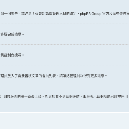
一個警告。請注意！這是討論區管理人員的決定，phpBB Group 官方和這些警
的步驟完成檢舉。
會員控制台搜尋。
管理員放入了需要審核文章的會員列表。請聯絡管理員以得到更多訊息。
推文）到該版面的第一頁最上頭。如果您看不到這個連結，那麼表示這個功能已經被停