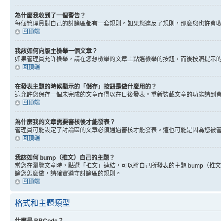
為什麼我收到了一個警告？
每個管理員對自己的討論區都有一套規則。如果您違反了規則，那麼您也許會收到
回頂端
我該如何向版主檢舉一個文章？
如果管理員允許檢舉，請在您想檢舉的文章上點選檢舉的按鈕，而後按照提示
回頂端
在發表主題的時候顯示的「儲存」按鈕是做什麼用的？
這允許您保存一個未完成的文章而得以在日後發表。重新裝載文章的功能請到
回頂端
為什麼我的文章需要審核後才能發表？
管理員可能設定了討論區的文章必須通過審核才能發表。這也可能是因為您被
回頂端
我該如何 bump（推文）自己的主題？
當您在瀏覽文章時，點選「推文」連結，可以將自己所發表的主題 bump（
論您怎麼做，請確實遵守討論區的規則。
回頂端
格式和主題類型