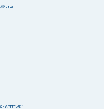
e-mail！
？
務，我該向誰反應？