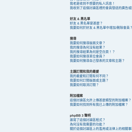
我老是收到不想要的私人訊息！
我收到了這個討論區裡的會員發送的廣告或騷擾 
好友 & 黑名單
好友 & 黑名單是甚麼？
我要如何於好友 & 黑名單中增加/刪除會員
搜尋
我要如何搜尋版面文章？
我的搜尋為何沒有結果？
我的搜尋結果為何是空白頁！？
我要如何搜尋某位會員？
我要如何搜尋自己發表的文章和主題？
主題訂閱和我的最愛
我的最愛和訂閱有何不同？
我要如何訂閱版面或主題？
我要如何取消訂閱？
附加檔案
這個討論區允許上傳甚麼類型的附加檔案？
我要如何找到所有我已上傳的附加檔案？
phpBB 3 聲明
誰寫了這個討論區程式？
為何沒有我需要的功能？
關於這個討論區上的濫用或法律上的相關事