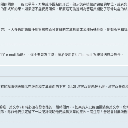
相關的圖像，一般以星星、方塊或小圓點的形式，顯示您在這個討論區的地位，或者您
像的形式和約束。如果您不能使用頭像，那麼這可能是因為管理員關閉了頭像功能的結
下方）。大多數討論區使用等級來區分會員的文章數量或某種特殊身份，例如版主和管
 e-mail 功能）。這主要是為了防止匿名使用者利用 e-mail 系統發送垃圾郵件。
擁有的權限列表顯示在版面和文章頁面的下方（比如
您可以發表新主題、您可以參與投票
編輯一篇文章 (有時必須在發表後的一段時間內) 。如果有人已經回覆過這篇文章，
顯示，除非他們決定留下一段記錄說明他們編輯文章的原因。請注意！普通會員無法刪