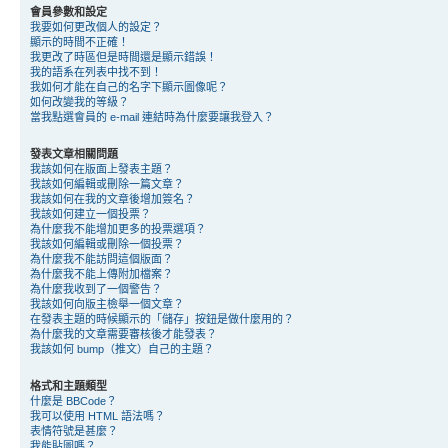
會員參數和設定
我要如何更改個人的設定？
顯示的時間不正確！
我更改了時區但是時間還是顯示錯誤！
我的語系在列表中找不到！
我如何才能在自己的名字下顯示圖像呢？
如何改變我的等級？
當我點選會員的 e-mail 連結時為什麼要讓我登入？
發表文章相關問題
我該如何在版面上發表主題？
我該如何編輯或刪除一篇文章？
我該如何在我的文章後增加簽名？
我該如何建立一個投票？
為什麼我不能增加更多的投票選項？
我該如何編輯或刪除一個投票？
為什麼我不能訪問這個版面？
為什麼我不能上傳附加檔案？
為什麼我收到了一個警告？
我該如何向版主檢舉一個文章？
在發表主題的時候顯示的「儲存」按鈕是做什麼用的？
為什麼我的文章需要審核後才能發表？
我該如何 bump（推文）自己的主題？
格式和主題類型
什麼是 BBCode？
我可以使用 HTML 語法嗎？
表情符號是甚麼？
我能貼圖嗎？