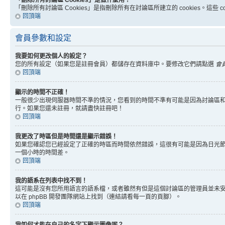
「刪除所有討論區 Cookies」是做什麼用？
「刪除所有討論區 Cookies」是指刪除所有在討論區所建立的 cookies。這
回頂端
會員參數和設定
我要如何更改個人的設定？
您的所有設定（如果您是註冊會員）都儲存在資料庫中。要修改它們請點選
會
回頂端
顯示的時間不正確！
一般很少出現伺服器時間不準的情況，您看到的時間不準有可能是因為討論區和
行。如果您還未註冊，就請盡快註冊吧！
回頂端
我更改了時區但是時間還是顯示錯誤！
如果您確認您已經設定了正確的時區而時間依然錯誤，這很有可能是因為日光
一個小時的時間差。
回頂端
我的語系在列表中找不到！
這可能是沒有您所用語言的語系檔，或者雖然有但是這個討論區的管理員並未
以在 phpBB 開發團隊網站上找到（連結請看每一頁的頁腳）。
回頂端