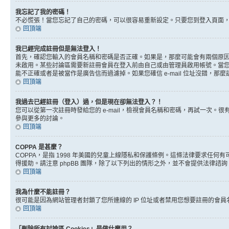
我忘記了我的密碼！
不必慌張！當您忘記了自己的密碼，可以很容易重新設定。只要您到登入頁面
回頂端
我已經完成註冊但是無法登入！
首先，確認您輸入的會員名稱和密碼是否正確。如果是，那麼可能會有兩個原因。
未啟用。某些討論區需要新註冊會員在登入前由自己或由管理員啟用帳號。當您完成註
能不正確或者是被當作是廣告信而過濾掉。如果您確信 e-mail 位址沒錯，那
回頂端
我過去已經註冊（登入）過，但是現在卻無法登入？！
您可以從第一次註冊時發給您的 e-mail，檢視會員名稱和密碼，再試一次
參與更多的討論。
回頂端
COPPA 是甚麼？
COPPA，是指 1998 年美國的兒童上線隱私和保護條例。這條法律要求任
得援助。請注意 phpBB 團隊，除了以下列出的情形之外，並不會提供法律諮
回頂端
我為什麼不能註冊？
很可能是因為網站管理者封鎖了您所連線的 IP 位址或者禁用您想要註冊的會
回頂端