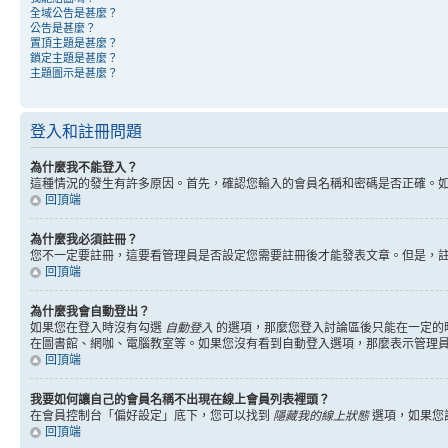
全域公告是甚麼？
公告是甚麼？
置頂主題是甚麼？
鎖定主題是甚麼？
主題圖示是甚麼？
登入和註冊問題
為什麼我不能登入？
這種情況的發生有許多原因。首先，確認您輸入的會員名稱和密碼是否正確。
回頂端
為什麼我必須註冊？
您不一定要註冊，這要看管理員是否設定您需要註冊後才能發表文章。但是，註冊將
回頂端
為什麼我會自動登出？
如果您在登入時沒有勾選
自動登入
的選項，那麼您登入討論區後只能在一定的
在圖書館、網咖、電腦教室等。如果您沒有看到自動登入選項，那麼表示管理
回頂端
我要如何讓自己的會員名稱不出現在線上會員列表裡頭？
在會員控制台「偏好設定」底下，您可以找到
隱藏我的線上狀態
選項，如果您
回頂端