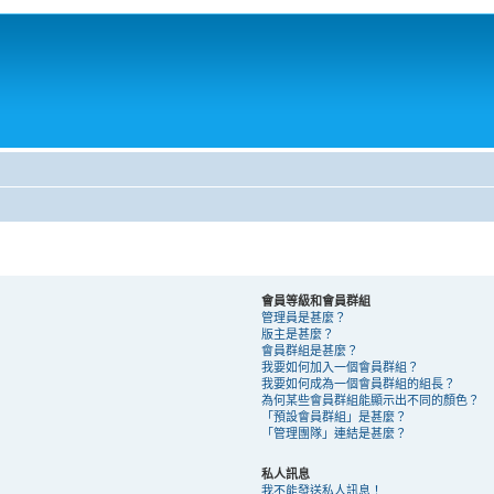
會員等級和會員群組
管理員是甚麼？
版主是甚麼？
會員群組是甚麼？
我要如何加入一個會員群組？
我要如何成為一個會員群組的組長？
為何某些會員群組能顯示出不同的顏色？
「預設會員群組」是甚麼？
「管理團隊」連結是甚麼？
私人訊息
我不能發送私人訊息！