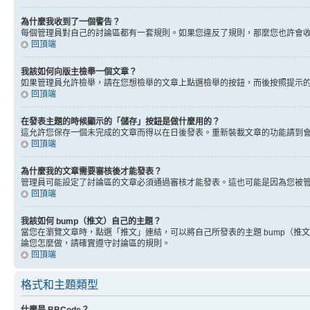
為什麼我收到了一個警告？
每個管理員對自己的討論區都有一套規則。如果您違反了規則，那麼您也許會收到
回頂端
我該如何向版主檢舉一個文章？
如果管理員允許檢舉，請在您想檢舉的文章上點選檢舉的按鈕，而後按照提示
回頂端
在發表主題的時候顯示的「儲存」按鈕是做什麼用的？
這允許您保存一個未完成的文章而得以在日後發表。重新裝載文章的功能請到
回頂端
為什麼我的文章需要審核後才能發表？
管理員可能設定了討論區的文章必須通過審核才能發表。這也可能是因為您被
回頂端
我該如何 bump（推文）自己的主題？
當您在瀏覽文章時，點選「推文」連結，可以將自己所發表的主題 bump（
論您怎麼做，請確實遵守討論區的規則。
回頂端
格式和主題類型