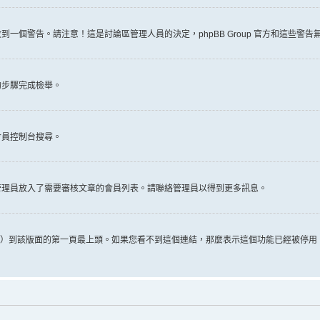
一個警告。請注意！這是討論區管理人員的決定，phpBB Group 官方和這些警
的步驟完成檢舉。
會員控制台搜尋。
管理員放入了需要審核文章的會員列表。請聯絡管理員以得到更多訊息。
推文）到該版面的第一頁最上頭。如果您看不到這個連結，那麼表示這個功能已經被停