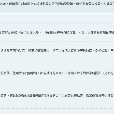
些 cookies 保留您在討論區上的認證和登入後的活動記錄等。假如您有登入或登出討論區的
員控制台
連結（除了這個以外，一般都顯示在每頁的頁首）。您可以在會員控制台中
您處於不同的時區。如果是這種原因，您可以在個人資料中更改時區，例如倫敦、巴黎
節約時間（使用於不列顛聯合王國或其他的國家）。討論區並未對標準時間和日光節約
安裝它。請試試建議這個討論區的管理員是否可以安裝這種語言。如果確實沒有這種語