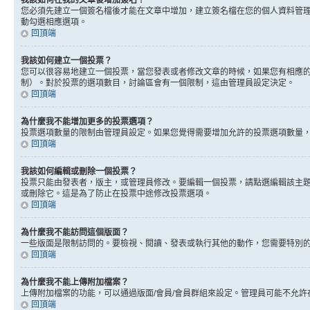
我該如何在我的文章後增加簽名？
您必須先建立一個簽名檔後才能在文章中增加，建立簽名檔在您的個人資料管
動勾選相應選項。
回頂端
我該如何建立一個投票？
您可以很容易地建立一個投票，當您發表或者修改文章的時候，如果您有相應的
制）。對於投票的選項數目，討論區會有一個限制，這由管理員設定決定。
回頂端
為什麼我不能增加更多的投票選項？
投票選項數量的限制由管理員設定。如果您覺得需要增加允許的投票選項數量
回頂端
我該如何編輯或刪除一個投票？
投票只能由發表者，版主，或管理員修改。要編輯一個投票，請點選編輯該主
或刪除它。這是為了防止在投票中途修改投票選項。
回頂端
為什麼我不能訪問這個版面？
一些版面是限制訪問的。要檢視、閱讀、發表或執行其他的動作，您需要特別
回頂端
為什麼我不能上傳附加檔案？
上傳附加檔案的功能，可以通過版面/會員/會員群組來設定。管理員可能不允
回頂端