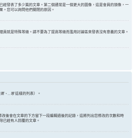
已經發表了多少篇的文章。第二個通常是一個更大的圖像，這是會員的頭像，一
果。您可以詢問他們關閉的原因。
理員就是特殊等級。請不要為了提高等級而濫用討論區來發表沒有意義的文章。
、...等
這樣的列表）。
您修改後會在文章的下方留下一段編輯過後的記錄，這將列出您修改的次數和時
除已經有人回覆的文章。