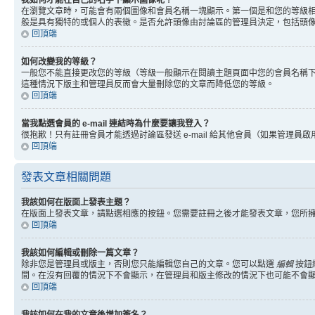
我如何才能在自己的名字下顯示圖像呢？
在瀏覽文章時，可能會有兩個圖像和會員名稱一塊顯示。第一個是和您的等級
般是具有獨特的或個人的表徵。是否允許頭像由討論區的管理員決定，包括頭
回頂端
如何改變我的等級？
一般您不能直接更改您的等級（等級一般顯示在閱讀主題頁面中您的會員名稱
這種情況下版主和管理員反而會大量刪除您的文章而降低您的等級。
回頂端
當我點選會員的 e-mail 連結時為什麼要讓我登入？
很抱歉！只有註冊會員才能透過討論區發送 e-mail 給其他會員（如果管理員啟用了
回頂端
發表文章相關問題
我該如何在版面上發表主題？
在版面上發表文章，請點選相應的按鈕。您需要註冊之後才能發表文章，您所
回頂端
我該如何編輯或刪除一篇文章？
除非您是管理員或版主，否則您只能編輯您自己的文章。您可以點選
編輯
按鈕
間。在沒有回覆的情況下不會顯示，在管理員和版主修改的情況下也可能不會
回頂端