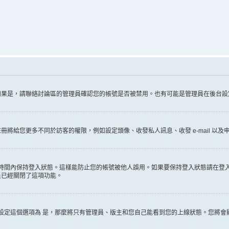
如果是，請聯絡討論區的管理員確認您的帳號是否被禁用。也有可能是管理員在後台設
給您更多不同於訪客的權限，例如設定頭像、收發私人訊息、收發 e-mail 以及申
時間內保持登入狀態。這樣能防止您的帳號被他人誤用。如果要保持登入狀態請在登
員已經關閉了這項功能。
設定這個選項為
是
，那麼將只有管理員、版主和您自己能看到您的上線狀態。您將會