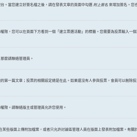
理台。當您建立好簽名檔之後，請在發表文章的頁面中勾選
附上簽名
來增加簽名。您
權限，您可以在頁面下方看到一個「建立票選活動」的標籤。您需要為投票輸入一個
，那麼請聯絡管理員。
題的第一篇文章；投票的相關設定總是在此。如果還沒有人參與投票，會員可以刪除投
的權限。請聯絡版主或管理員允許您使用。
許在某些版面上傳附加檔案，或者只允許討論區管理人員在版面上發表附加檔案。有關