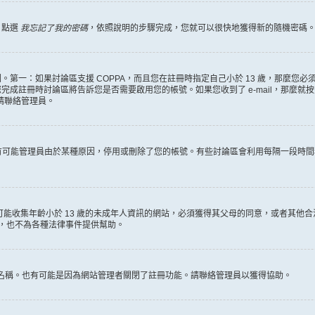
，點選
我忘記了我的密碼
，依照說明的步驟完成，您就可以很快地獲得新的隨機密碼
第一：如果討論區支援 COPPA，而且您在註冊時指定自己小於 13 歲，那麼您
冊時討論區將告訴您是否需要啟用您的帳號。如果您收到了 e-mail，那麼就按照其中的
麼請聯絡管理員。
。很有可能管理員由於某種原因，停用或刪除了您的帳號。有些討論區會利用每隔一段
何有可能收集年齡小於 13 歲的未成年人資訊的網站，必須獲得其父母的同意，或者
詢，也不為各種法律事件提供幫助。
員名稱。也有可能是因為網站管理者關閉了註冊功能。請聯絡管理員以獲得協助。