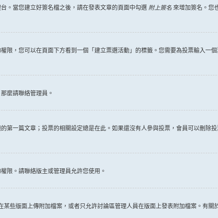
理台。當您建立好簽名檔之後，請在發表文章的頁面中勾選
附上簽名
來增加簽名。您
權限，您可以在頁面下方看到一個「建立票選活動」的標籤。您需要為投票輸入一個
，那麼請聯絡管理員。
題的第一篇文章；投票的相關設定總是在此。如果還沒有人參與投票，會員可以刪除投
的權限。請聯絡版主或管理員允許您使用。
許在某些版面上傳附加檔案，或者只允許討論區管理人員在版面上發表附加檔案。有關