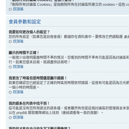
「刪除所有討論區 Cookies」是做什麼用？
「刪除所有討論區 Cookies」是指刪除所有在討論區所建立的 cookies。這
回頂端
會員參數和設定
我要如何更改個人的設定？
您的所有設定（如果您是註冊會員）都儲存在資料庫中。要修改它們請點選
會
回頂端
顯示的時間不正確！
一般很少出現伺服器時間不準的情況，您看到的時間不準有可能是因為討論區和
行。如果您還未註冊，就請盡快註冊吧！
回頂端
我更改了時區但是時間還是顯示錯誤！
如果您確認您已經設定了正確的時區而時間依然錯誤，這很有可能是因為日光
一個小時的時間差。
回頂端
我的語系在列表中找不到！
這可能是沒有您所用語言的語系檔，或者雖然有但是這個討論區的管理員並未
以在 phpBB 開發團隊網站上找到（連結請看每一頁的頁腳）。
回頂端