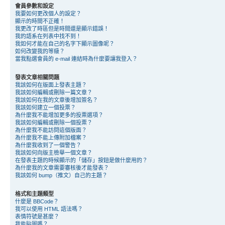
會員參數和設定
我要如何更改個人的設定？
顯示的時間不正確！
我更改了時區但是時間還是顯示錯誤！
我的語系在列表中找不到！
我如何才能在自己的名字下顯示圖像呢？
如何改變我的等級？
當我點選會員的 e-mail 連結時為什麼要讓我登入？
發表文章相關問題
我該如何在版面上發表主題？
我該如何編輯或刪除一篇文章？
我該如何在我的文章後增加簽名？
我該如何建立一個投票？
為什麼我不能增加更多的投票選項？
我該如何編輯或刪除一個投票？
為什麼我不能訪問這個版面？
為什麼我不能上傳附加檔案？
為什麼我收到了一個警告？
我該如何向版主檢舉一個文章？
在發表主題的時候顯示的「儲存」按鈕是做什麼用的？
為什麼我的文章需要審核後才能發表？
我該如何 bump（推文）自己的主題？
格式和主題類型
什麼是 BBCode？
我可以使用 HTML 語法嗎？
表情符號是甚麼？
我能貼圖嗎？