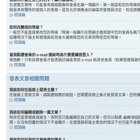
我如何才能在自己的名字下顯示圖像呢？
在瀏覽文章時，可能會有兩個圖像和會員名稱一塊顯示。第一個是和您的等級
般是具有獨特的或個人的表徵。是否允許頭像由討論區的管理員決定，包括頭
回頂端
如何改變我的等級？
一般您不能直接更改您的等級（等級一般顯示在閱讀主題頁面中您的會員名稱
這種情況下版主和管理員反而會大量刪除您的文章而降低您的等級。
回頂端
當我點選會員的 e-mail 連結時為什麼要讓我登入？
很抱歉！只有註冊會員才能透過討論區發送 e-mail 給其他會員（如果管理員啟用了
回頂端
發表文章相關問題
我該如何在版面上發表主題？
在版面上發表文章，請點選相應的按鈕。您需要註冊之後才能發表文章，您所
回頂端
我該如何編輯或刪除一篇文章？
除非您是管理員或版主，否則您只能編輯您自己的文章。您可以點選
編輯
按鈕
間。在沒有回覆的情況下不會顯示，在管理員和版主修改的情況下也可能不會
回頂端