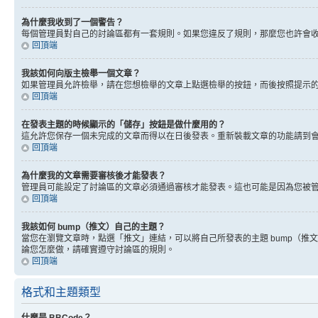
為什麼我收到了一個警告？
每個管理員對自己的討論區都有一套規則。如果您違反了規則，那麼您也許會收到
回頂端
我該如何向版主檢舉一個文章？
如果管理員允許檢舉，請在您想檢舉的文章上點選檢舉的按鈕，而後按照提示
回頂端
在發表主題的時候顯示的「儲存」按鈕是做什麼用的？
這允許您保存一個未完成的文章而得以在日後發表。重新裝載文章的功能請到
回頂端
為什麼我的文章需要審核後才能發表？
管理員可能設定了討論區的文章必須通過審核才能發表。這也可能是因為您被
回頂端
我該如何 bump（推文）自己的主題？
當您在瀏覽文章時，點選「推文」連結，可以將自己所發表的主題 bump（
論您怎麼做，請確實遵守討論區的規則。
回頂端
格式和主題類型