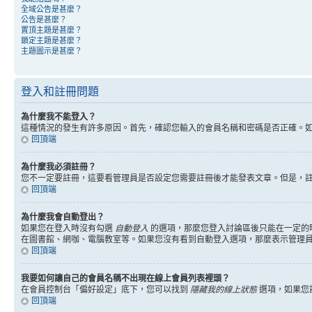
全域公告是甚麼？
公告是甚麼？
置頂主題是甚麼？
鎖定主題是甚麼？
主題圖示是甚麼？
登入和註冊問題
為什麼我不能登入？
這種情況的發生有許多原因。首先，確認您輸入的會員名稱和密碼是否正確。
回頂端
為什麼我必須註冊？
您不一定要註冊，這要看管理員是否設定您需要註冊後才能發表文章。但是，註冊將
回頂端
為什麼我會自動登出？
如果您在登入時沒有勾選
自動登入
的選項，那麼您登入討論區後只能在一定的
在圖書館、網咖、電腦教室等。如果您沒有看到自動登入選項，那麼表示管理
回頂端
我要如何讓自己的會員名稱不出現在線上會員列表裡頭？
在會員控制台「偏好設定」底下，您可以找到
隱藏我的線上狀態
選項，如果您
回頂端