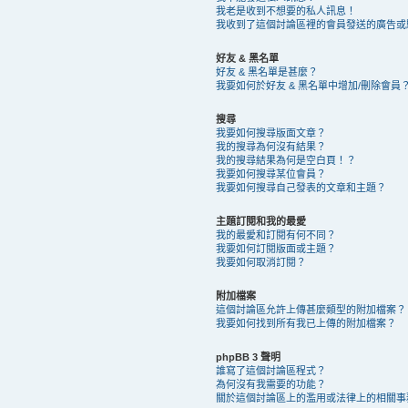
我老是收到不想要的私人訊息！
我收到了這個討論區裡的會員發送的廣告或騷擾 
好友 & 黑名單
好友 & 黑名單是甚麼？
我要如何於好友 & 黑名單中增加/刪除會員
搜尋
我要如何搜尋版面文章？
我的搜尋為何沒有結果？
我的搜尋結果為何是空白頁！？
我要如何搜尋某位會員？
我要如何搜尋自己發表的文章和主題？
主題訂閱和我的最愛
我的最愛和訂閱有何不同？
我要如何訂閱版面或主題？
我要如何取消訂閱？
附加檔案
這個討論區允許上傳甚麼類型的附加檔案？
我要如何找到所有我已上傳的附加檔案？
phpBB 3 聲明
誰寫了這個討論區程式？
為何沒有我需要的功能？
關於這個討論區上的濫用或法律上的相關事