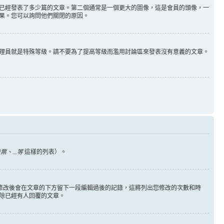
已經發表了多少篇的文章。第二個通常是一個更大的圖像，這是會員的頭像，一
果。您可以詢問他們關閉的原因。
理員就是特殊等級。請不要為了提高等級而濫用討論區來發表沒有意義的文章。
、...等
這樣的列表）。
您修改後會在文章的下方留下一段編輯過後的記錄，這將列出您修改的次數和時
除已經有人回覆的文章。