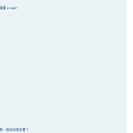
e-mail！
？
務，我該向誰反應？