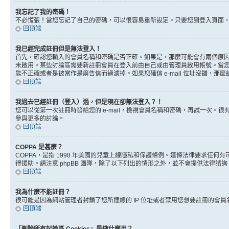
我忘記了我的密碼！
不必慌張！當您忘記了自己的密碼，可以很容易重新設定。只要您到登入頁面
回頂端
我已經完成註冊但是無法登入！
首先，確認您輸入的會員名稱和密碼是否正確。如果是，那麼可能會有兩個原因。
未啟用。某些討論區需要新註冊會員在登入前由自己或由管理員啟用帳號。當您完成註
能不正確或者是被當作是廣告信而過濾掉。如果您確信 e-mail 位址沒錯，那
回頂端
我過去已經註冊（登入）過，但是現在卻無法登入？！
您可以從第一次註冊時發給您的 e-mail，檢視會員名稱和密碼，再試一次
參與更多的討論。
回頂端
COPPA 是甚麼？
COPPA，是指 1998 年美國的兒童上線隱私和保護條例。這條法律要求任
得援助。請注意 phpBB 團隊，除了以下列出的情形之外，並不會提供法律諮
回頂端
我為什麼不能註冊？
很可能是因為網站管理者封鎖了您所連線的 IP 位址或者禁用您想要註冊的會
回頂端