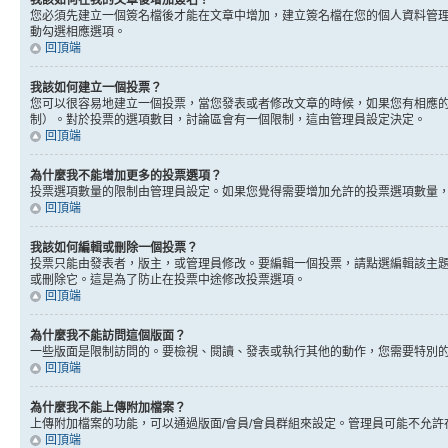
我該如何在我的文章後增加簽名？
您必須先建立一個簽名檔後才能在文章中增加，建立簽名檔在您的個人資料管
動勾選相應選項。
回頂端
我該如何建立一個投票？
您可以很容易地建立一個投票，當您發表或者修改文章的時候，如果您有相應的
制）。對於投票的選項數目，討論區會有一個限制，這由管理員設定決定。
回頂端
為什麼我不能增加更多的投票選項？
投票選項數量的限制由管理員設定。如果您覺得需要增加允許的投票選項數量
回頂端
我該如何編輯或刪除一個投票？
投票只能由發表者，版主，或管理員修改。要編輯一個投票，請點選編輯該主
或刪除它。這是為了防止在投票中途修改投票選項。
回頂端
為什麼我不能訪問這個版面？
一些版面是限制訪問的。要檢視、閱讀、發表或執行其他的動作，您需要特別
回頂端
為什麼我不能上傳附加檔案？
上傳附加檔案的功能，可以通過版面/會員/會員群組來設定。管理員可能不允
回頂端