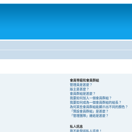
會員等級和會員群組
管理員是甚麼？
版主是甚麼？
會員群組是甚麼？
我要如何加入一個會員群組？
我要如何成為一個會員群組的組長？
為何某些會員群組能顯示出不同的顏色？
「預設會員群組」是甚麼？
「管理團隊」連結是甚麼？
私人訊息
我不能發送私人訊息！