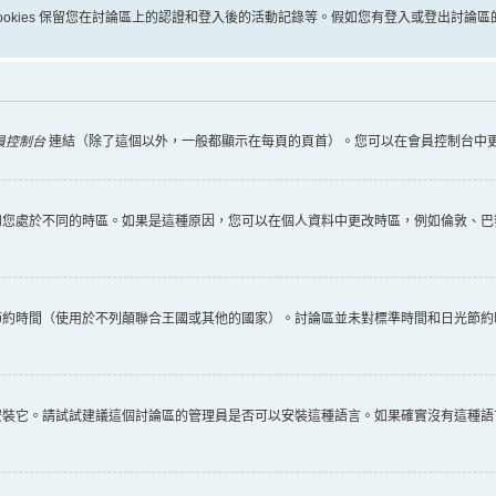
些 cookies 保留您在討論區上的認證和登入後的活動記錄等。假如您有登入或登出討論區的
員控制台
連結（除了這個以外，一般都顯示在每頁的頁首）。您可以在會員控制台中
您處於不同的時區。如果是這種原因，您可以在個人資料中更改時區，例如倫敦、巴黎
節約時間（使用於不列顛聯合王國或其他的國家）。討論區並未對標準時間和日光節約
安裝它。請試試建議這個討論區的管理員是否可以安裝這種語言。如果確實沒有這種語