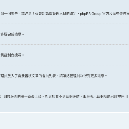
一個警告。請注意！這是討論區管理人員的決定，phpBB Group 官方和這些警
的步驟完成檢舉。
會員控制台搜尋。
管理員放入了需要審核文章的會員列表。請聯絡管理員以得到更多訊息。
推文）到該版面的第一頁最上頭。如果您看不到這個連結，那麼表示這個功能已經被停