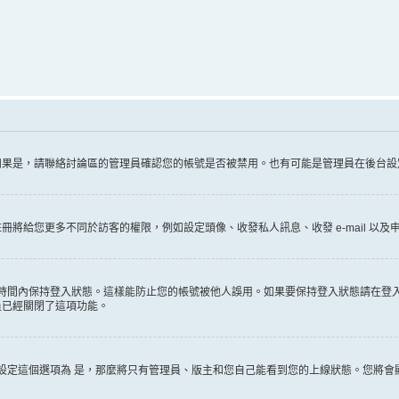
如果是，請聯絡討論區的管理員確認您的帳號是否被禁用。也有可能是管理員在後台設
給您更多不同於訪客的權限，例如設定頭像、收發私人訊息、收發 e-mail 以及申
時間內保持登入狀態。這樣能防止您的帳號被他人誤用。如果要保持登入狀態請在登
員已經關閉了這項功能。
設定這個選項為
是
，那麼將只有管理員、版主和您自己能看到您的上線狀態。您將會