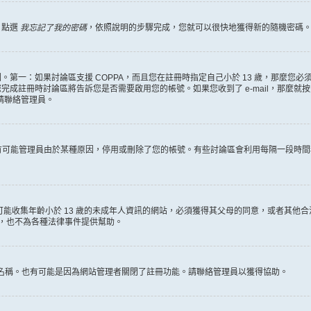
，點選
我忘記了我的密碼
，依照說明的步驟完成，您就可以很快地獲得新的隨機密碼
第一：如果討論區支援 COPPA，而且您在註冊時指定自己小於 13 歲，那麼您
冊時討論區將告訴您是否需要啟用您的帳號。如果您收到了 e-mail，那麼就按照其中的
麼請聯絡管理員。
。很有可能管理員由於某種原因，停用或刪除了您的帳號。有些討論區會利用每隔一段
何有可能收集年齡小於 13 歲的未成年人資訊的網站，必須獲得其父母的同意，或者
詢，也不為各種法律事件提供幫助。
員名稱。也有可能是因為網站管理者關閉了註冊功能。請聯絡管理員以獲得協助。