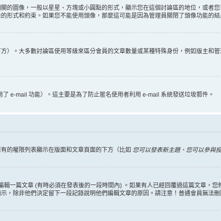
相關的圖像，一般以星星、方塊或小圓點的形式，顯示您在這個討論區的地位，或者您
像的形式和約束。如果您不能使用頭像，那麼這可能是因為管理員關閉了頭像功能的結
下方）。大多數討論區使用等級來區分會員的文章數量或某種特殊身份，例如版主和管
 e-mail 功能）。這主要是為了防止匿名使用者利用 e-mail 系統發送垃圾郵件。
擁有的權限列表顯示在版面和文章頁面的下方（比如
您可以發表新主題、您可以參與投票
編輯一篇文章 (有時必須在發表後的一段時間內) 。如果有人已經回覆過這篇文章，
顯示，除非他們決定留下一段記錄說明他們編輯文章的原因。請注意！普通會員無法刪